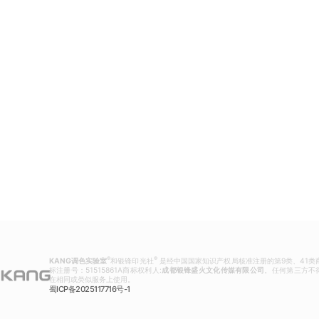
®
®
KANG调色实验室
和银锋印光社
是经中国国家知识产权局核准注册的第9类、41类
标注册号：51515861A商标权利人:
成都银锋盛火文化传媒有限公司
。任何第三方不
在相同或类似服务上使用。
蜀ICP备2025117716号-1