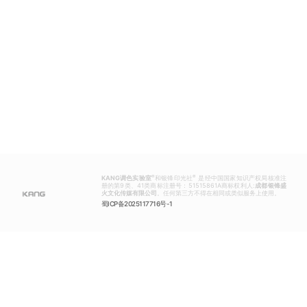
®
®
KANG调色实验室
和银锋印光社
是经中国国家知识产权局核准注
册的第9类、41类商标注册号：51515861A商标权利人:
成都银锋盛
火文化传媒有限公司
。任何第三方不得在相同或类似服务上使用。
蜀ICP备2025117716号-1