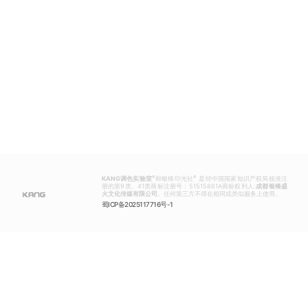
®
®
KANG调色实验室
和银锋印光社
是经中国国家知识产权局核准注
册的第9类、41类商标注册号：51515861A商标权利人:
成都银锋盛
火文化传媒有限公司
。任何第三方不得在相同或类似服务上使用。
蜀ICP备2025117716号-1