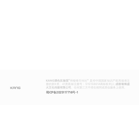
®
®
KANG调色实验室
和银锋印光社
是经中国国家知识产权局核准注
册的第9类、41类商标注册号：51515861A商标权利人:
成都银锋盛
火文化传媒有限公司
。任何第三方不得在相同或类似服务上使用。
蜀ICP备2025117716号-1