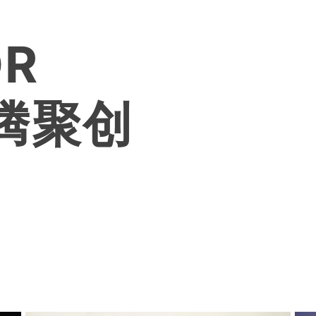
OR
速腾聚创