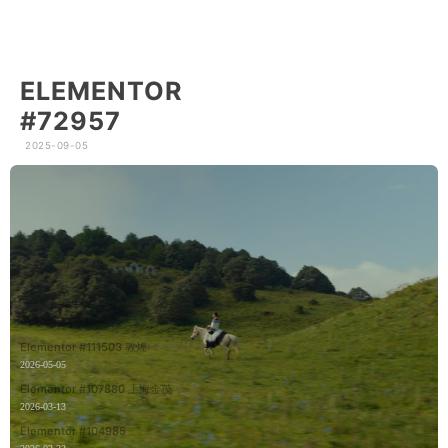
ELEMENTOR
#72957
2025-09-05
Elementor #111503 敦煌
2026-05-05
Elementor #107880 上海金茂
2026-03-13
Elementor #104985