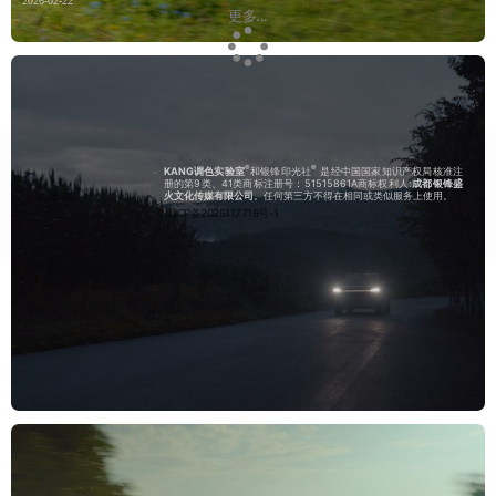
2026-02-22
更多...
®
®
KANG调色实验室
和银锋印光社
是经中国国家知识产权局核准注
册的第9类、41类商标注册号：51515861A商标权利人:
成都银锋盛
火文化传媒有限公司
。任何第三方不得在相同或类似服务上使用。
蜀ICP备2025117716号-1