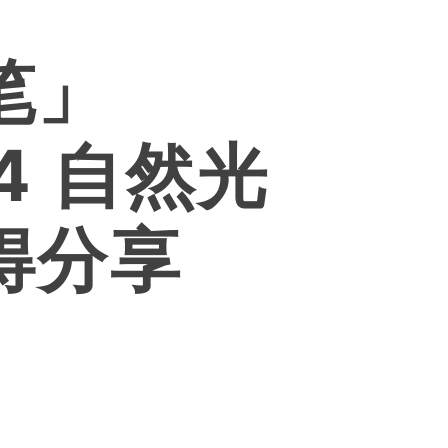
笔」
R4 自然光
得分享